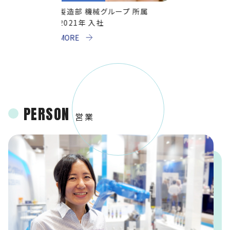
プ 所属
製造部 生産管理課 所属
中部営業所 
2018年 入社
2013年 入
MORE
MORE
PERSON
営業