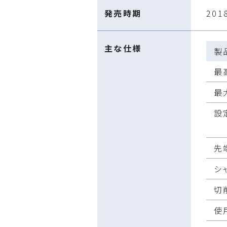
発売時期
201
主な仕様
製
最
最
設
先
シ
切
使