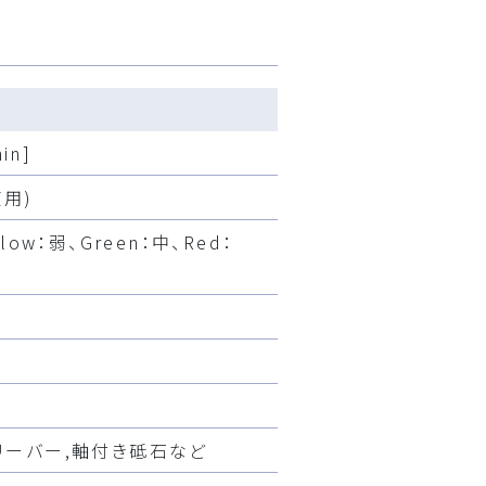
in]
使用)
low：弱、Green：中、Red：
リーバー,軸付き砥石など