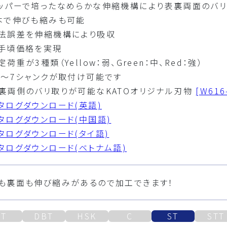
ッパーで培ったなめらかな伸縮機構により表裏両面のバリ
本で伸びも縮みも可能
法誤差を伸縮機構により吸収
手頃価格を実現
荷重が3種類（Yellow：弱、Green：中、Red：強）
3～7シャンクが取付け可能です
裏両側のバリ取りが可能なKATOオリジナル刃物
[W616
タログダウンロード(英語)
タログダウンロード(中国語)
タログダウンロード(タイ語)
タログダウンロード(ベトナム語)
も裏面も伸び縮みがあるので加工できます！
BT
DBT
HSK
C
ST
STT