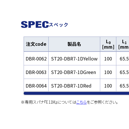
スペック
L
L
0
1
注文code
製品名
[mm]
[mm
DBR-0062
ST20-DBR7-1DYellow
100
65.5
DBR-0063
ST20-DBR7-1DGreen
100
65.5
DBR-0064
ST20-DBR7-1DRed
100
65.5
※専用スパナ『E11M』については
こちら
をご参照ください。