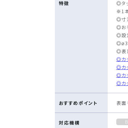
特徴
◎タ
※1
◎寸
◎お
◎設定
◎ø
◎表
◎カ
◎カ
◎カ
◎カ
おすすめポイント
表面
対応機構