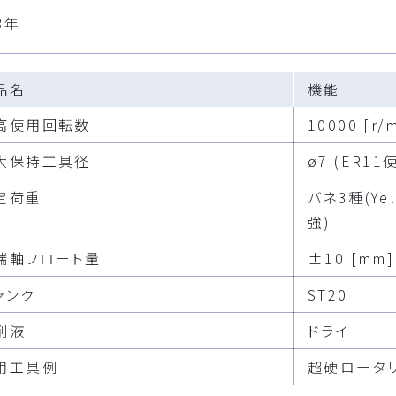
8年
品名
機能
高使用回転数
10000 [r/m
大保持工具径
ø7 (ER11
定荷重
バネ3種(Yel
強)
端軸フロート量
±10 [mm]
ャンク
ST20
削液
ドライ
用工具例
超硬ロータ